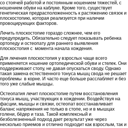
со стоячей работой и постоянным ношением тяжестей, с
ношением обуви на каблуке. Кроме того, существует
генетическая предрасположенность к растяжению связок и
плоскостопию, которая реализуется при наличии
провоцирующих факторов.
Лечить плоскостопие гораздо сложнее, чем его
предупредить. Обязательно следует показывать ребенка
ортопеду и остеопату для раннего выявления
плоскостопия с момента начала хождения.
Для лечения плоскостопия у взрослых чаще всего
применяется ношение ортопедической обуви и стелек. Они
поддерживают стопу, не давая опускаться своду. Однако
такая замена естественного тонуса мышц свода не решает
проблемы в корне. И часто еще больше расслабляет и без
того уже слабые мышцы.
Остеопатия лечит плоскостопие путем восстановления
тонуса мышц, участвующих в хождении. Воздействуя на
фасции, мышцы и связки, остеопат восстанавливает
баланс напряжения не только в стопе, но и в мышцах
голени, бёдер и таза. Такой комплексный и
безболезненный подход дает результат уже через
несколько приемов и отлично подходит как взрослым, так и