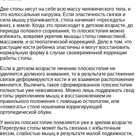
Две стопы несут на себе всю массу человеческого тела, и
это колоссальная нагрузка. Если эластичность связок и
сила мышц утрачиваются, стопа начинает «проседать»
вниз, к земле. Когда это происходит в детском возрасте, до
периода полового созревания, то плоскостопия можно
избежать, вовремя укрепив мышцы стопы гимнастикой,
массажем, и остеопатической коррекцией. Дело в том, что
растущие кости ребенка эластичны и могут восстановить
нормальную форму в случае своевременной коррекции
работы стопы.
Если в детском возрасте лечению плоскостопия не
уделяется должного внимания, то в результате растяжения
связок деформируются кости и их взаимное расположение
меняется. Вылечить такое сформированное плоскостопие
полностью уже невозможно. Можно лишь поддержать свод
стопы укреплением мышц и восстановлением их
правильного положения с помощью остеопатии, или
«помогать» стопе ношением корригирующей
ортопедической обуви.
У многих плоскостопие появляется уже в зрелом возрасте.
Перегрузка стопы может быть связана с избыточным
весом, слабостью мышц в результате малой подвижности,